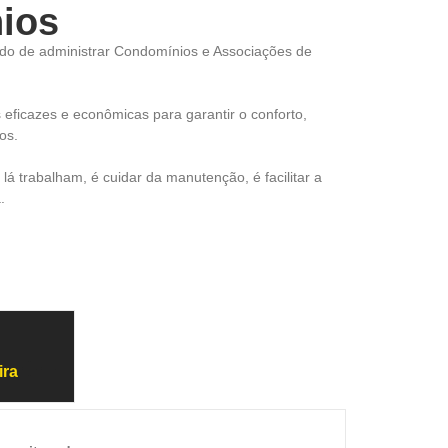
ios
modo de administrar Condomínios e Associações de
ficazes e econômicas para garantir o conforto,
os.
 trabalham, é cuidar da manutenção, é facilitar a
.
ira