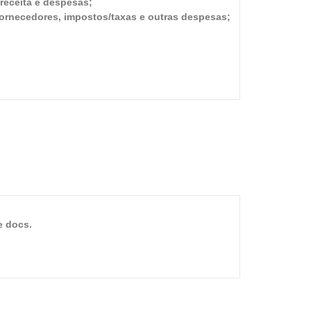
receita e despesas;
ornecedores, impostos/taxas e outras despesas;
e docs.