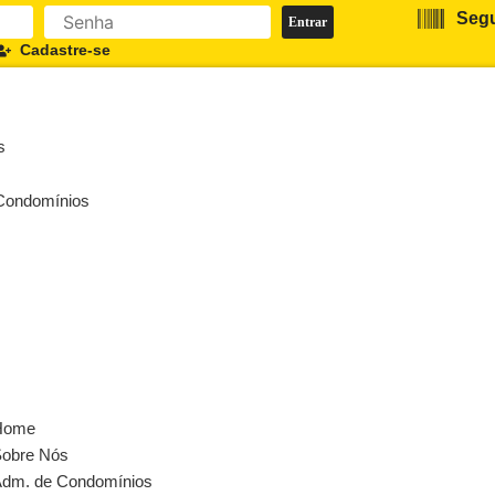
Segu
Cadastre-se
s
Condomínios
Home
obre Nós
dm. de Condomínios