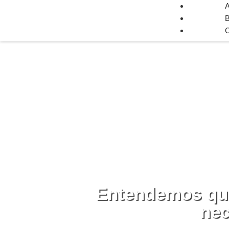
B
C
Entendemos que
nec