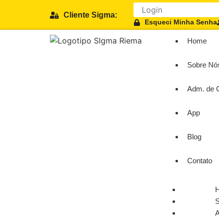
Cliente Sigma:
Esqueci Minha Senha
Home
Sobre Nó
Adm. de 
App
Blog
Contato
S
A