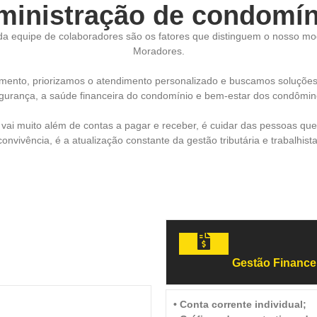
ministração de condomín
o da equipe de colaboradores são os fatores que distinguem o nosso 
Moradores.
nto, priorizamos o atendimento personalizado e buscamos soluções e
gurança, a saúde financeira do condomínio e bem-estar dos condômin
 muito além de contas a pagar e receber, é cuidar das pessoas que lá
convivência, é a atualização constante da gestão tributária e trabalhista
Gestão Finance
• Conta corrente individual;