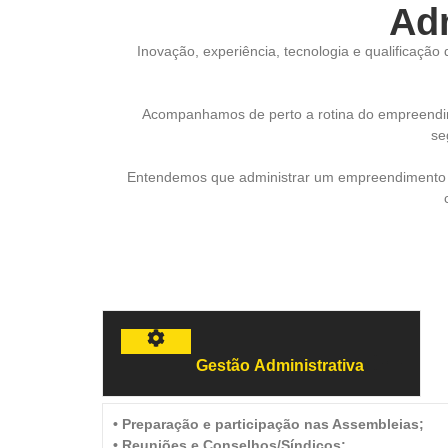
Ad
Inovação, experiência, tecnologia e qualificaçã
Acompanhamos de perto a rotina do empreendime
se
Entendemos que administrar um empreendimento vai
Gestão Administrativa
• Preparação e participação nas Assembleias;
• Reuniões e Conselhos/Síndicos;