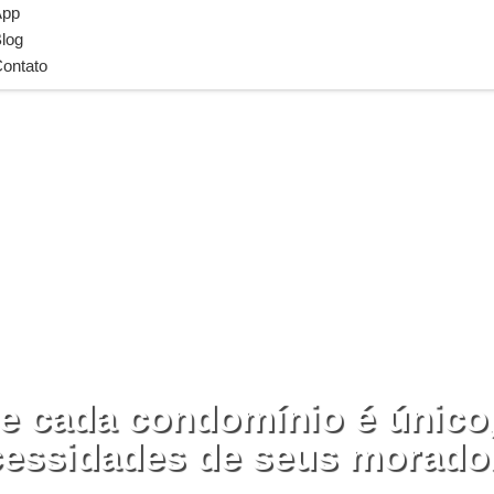
App
log
ontato
 cada condomínio é único
essidades de seus morado