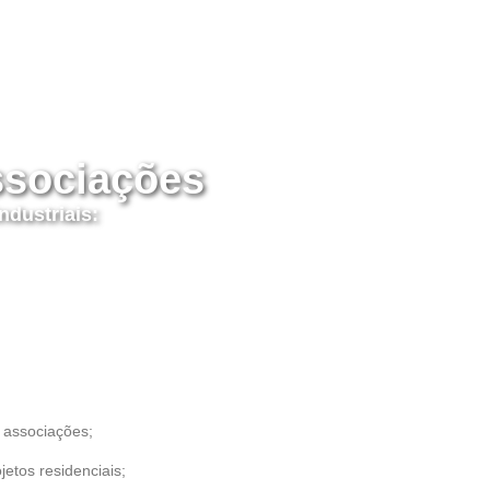
ssociações
dustriais:
s associações;
jetos residenciais;