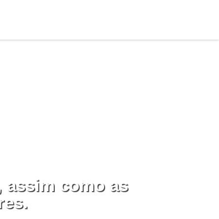
, assim como as
res.